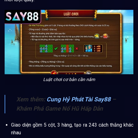
Luật chơi cơ bản cần nắm
Xem thêm:
Cung Hỷ Phát Tài Say88
–
Khám Phá Game Nổ Hũ Hấp Dẫn
Giao diện gồm 5 cột, 3 hàng, tạo ra 243 cách thắng khác
nhau