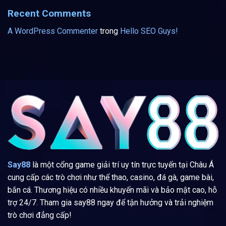
Recent Comments
A WordPress Commenter
trong
Hello SEO Guys!
Say88
là một cổng game giải trí uy tín trực tuyến tại Châu Á
cung cấp các trò chơi như thể thao, casino, đá gà, game bài,
bắn cá. Thương hiệu có nhiều khuyến mãi và bảo mật cao, hỗ
trợ 24/7. Tham gia say88 ngay để tận hưởng và trải nghiệm
trò chơi đẳng cấp!