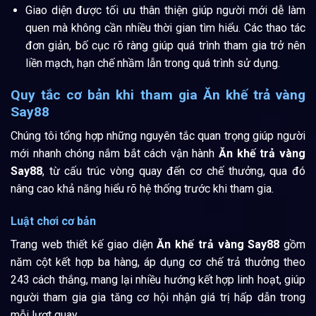
Giao diện được tối ưu thân thiện giúp người mới dễ làm
quen mà không cần nhiều thời gian tìm hiểu. Các thao tác
đơn giản, bố cục rõ ràng giúp quá trình tham gia trở nên
liền mạch, hạn chế nhầm lẫn trong quá trình sử dụng.
Quy tắc cơ bản khi tham gia Ăn khế trả vàng
Say88
Chúng tôi tổng hợp những nguyên tắc quan trọng giúp người
mới nhanh chóng nắm bắt cách vận hành
Ăn khế trả vàng
Say88
, từ cấu trúc vòng quay đến cơ chế thưởng, qua đó
nâng cao khả năng hiểu rõ hệ thống trước khi tham gia.
Luật chơi cơ bản
Trang web thiết kế giao diện
Ăn khế trả vàng Say88
gồm
năm cột kết hợp ba hàng, áp dụng cơ chế trả thưởng theo
243 cách thắng, mang lại nhiều hướng kết hợp linh hoạt, giúp
người tham gia gia tăng cơ hội nhận giá trị hấp dẫn trong
mỗi lượt quay.