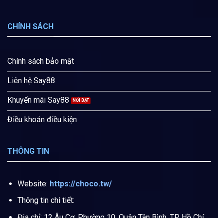
CHÍNH SÁCH
Chính sách bảo mật
Liên hệ Say88
Khuyến mãi Say88
Điều khoản điều kiện
THÔNG TIN
Website:
https://choco.tw/
Thông tin chi tiết:
Địa chỉ: 12 Âu Cơ, Phường 10, Quận Tân Bình, TP. Hồ Chí