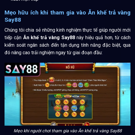
Mẹo hữu ích khi tham gia vào Ăn khế trả vàng
Say88
Chúng tôi chia sẻ những kinh nghiệm thực tế giúp người mới
tiếp cận
Ăn khế trả vàng Say88
này hiệu quả hơn, từ cách
kiểm soát ngân sách đến tận dụng tính năng đặc biệt, qua
đó nâng cao trải nghiệm ngay từ giai đoạn đầu:
Mẹo khi người chơi tham gia vào Ăn khế trả vàng Say88