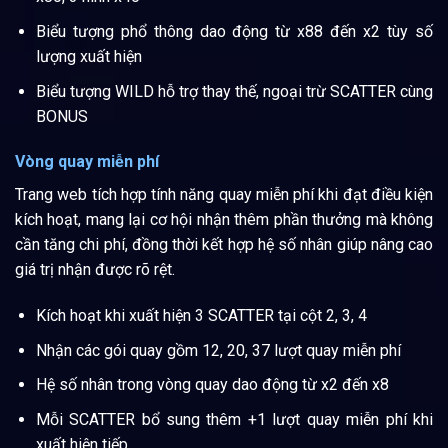
Biểu tượng phổ thông dao động từ x88 đến x2 tùy số
lượng xuất hiện
Biểu tượng WILD hỗ trợ thay thế, ngoại trừ SCATTER cùng
BONUS
Vòng quay miễn phí
Trang web tích hợp tính năng quay miễn phí khi đạt điều kiện
kích hoạt, mang lại cơ hội nhận thêm phần thưởng mà không
cần tăng chi phí, đồng thời kết hợp hệ số nhân giúp nâng cao
giá trị nhận được rõ rệt.
Kích hoạt khi xuất hiện 3 SCATTER tại cột 2, 3, 4
Nhận các gói quay gồm 12, 20, 37 lượt quay miễn phí
Hệ số nhân trong vòng quay dao động từ x2 đến x8
Mỗi SCATTER bổ sung thêm +1 lượt quay miễn phí khi
xuất hiện tiếp