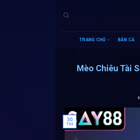
Bỏ
qua
nội
dung
TRANG CHỦ
BẮN CÁ
Mèo Chiêu Tài 
30
Th3