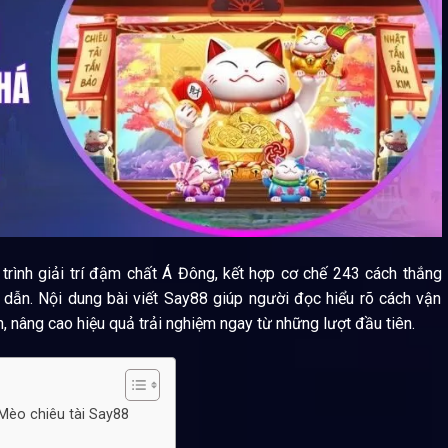
trình giải trí đậm chất Á Đông, kết hợp cơ chế 243 cách thắng
 dẫn. Nội dung bài viết Say88 giúp người đọc hiểu rõ cách vận
ận, nâng cao hiệu quả trải nghiệm ngay từ những lượt đầu tiên.
 Mèo chiêu tài Say88