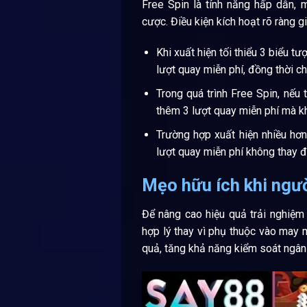
Free Spin là tính năng hấp dẫn,
cược. Điều kiện kích hoạt rõ ràng g
Khi xuất hiện tối thiểu 3 biểu tư
lượt quay miễn phí, đồng thời c
Trong quá trình Free Spin, nếu
thêm 3 lượt quay miễn phí mà k
Trường hợp xuất hiện nhiều hơn
lượt quay miễn phí không thay đ
Mẹo hữu ích khi ngư
Để nâng cao hiệu quả trải nghiệ
hợp lý thay vì phụ thuộc vào may 
quả, tăng khả năng kiểm soát ngân