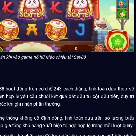
bản khi vào game nổ hũ Mèo chiêu tài Say88
88
hoạt động trên cơ chế 243 cách thắng, tính toán dựa theo số
iện hợp lệ yêu cầu chuỗi kết quả bắt đầu từ cột đầu tiên, duy trì
xác khi ghi nhận phần thưởng.
hệ thống không cố định dòng, tính toán dựa trên số lượng biểu
úp gia tăng khả năng xuất hiện tổ hợp hợp lệ trong mỗi lượt quay
từ cột thứ nhất, sau đó kéo dài liên tục sang các cột bên phải,