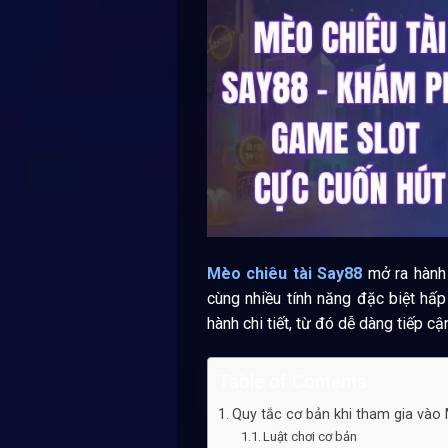
Mèo chiêu tài Say88
mở ra hành 
cùng nhiều tính năng đặc biệt hấp
hành chi tiết, từ đó dễ dàng tiếp c
Table of Contents
Quy tắc cơ bản khi tham gia vào
Luật chơi cơ bản