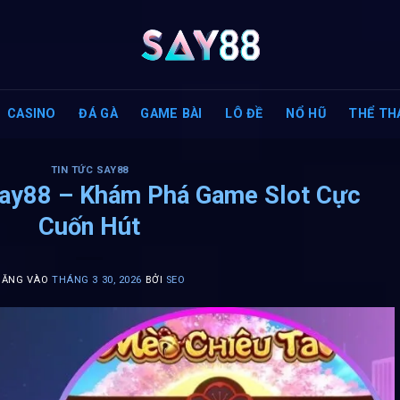
CASINO
ĐÁ GÀ
GAME BÀI
LÔ ĐỀ
NỔ HŨ
THỂ TH
TIN TỨC SAY88
Say88 – Khám Phá Game Slot Cực
Cuốn Hút
ĐĂNG VÀO
THÁNG 3 30, 2026
BỞI
SEO