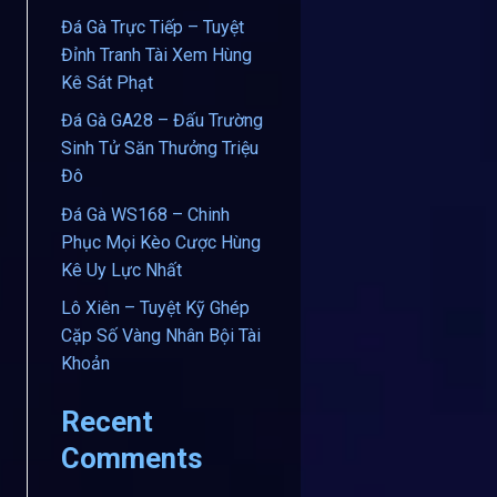
Đá Gà Trực Tiếp – Tuyệt
Đỉnh Tranh Tài Xem Hùng
Kê Sát Phạt
Đá Gà GA28 – Đấu Trường
Sinh Tử Săn Thưởng Triệu
Đô
Đá Gà WS168 – Chinh
Phục Mọi Kèo Cược Hùng
Kê Uy Lực Nhất
Lô Xiên – Tuyệt Kỹ Ghép
Cặp Số Vàng Nhân Bội Tài
Khoản
Recent
Comments