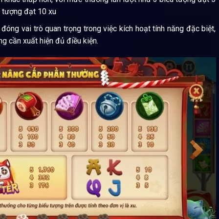
u tượng đạt 10 xu
óng vai trò quan trọng trong việc kích hoạt tính năng đặc biệt,
ng cần xuất hiện đủ điều kiện.