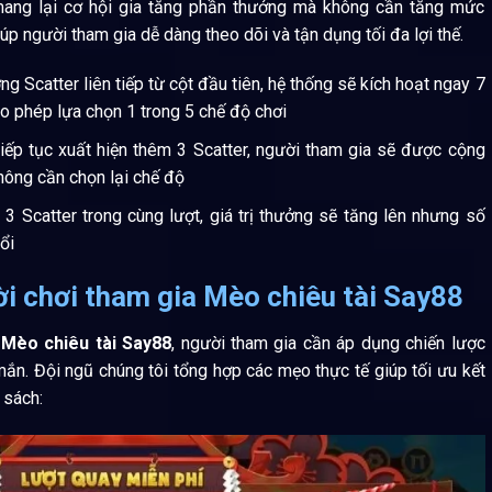
 mang lại cơ hội gia tăng phần thưởng mà không cần tăng mức
iúp người tham gia dễ dàng theo dõi và tận dụng tối đa lợi thế.
ợng Scatter liên tiếp từ cột đầu tiên, hệ thống sẽ kích hoạt ngay 7
ho phép lựa chọn 1 trong 5 chế độ chơi
 tiếp tục xuất hiện thêm 3 Scatter, người tham gia sẽ được cộng
hông cần chọn lại chế độ
 3 Scatter trong cùng lượt, giá trị thưởng sẽ tăng lên nhưng số
ổi
ời chơi tham gia Mèo chiêu tài Say88
m
Mèo chiêu tài Say88
, người tham gia cần áp dụng chiến lược
mắn. Đội ngũ chúng tôi tổng hợp các mẹo thực tế giúp tối ưu kết
 sách: