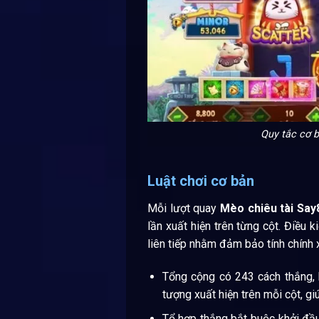
Quy tắc cơ 
Luật chơi cơ bản
Mỗi lượt quay
Mèo chiêu tài Say
lần xuất hiện trên từng cột. Điều k
liên tiếp nhằm đảm bảo tính chính 
Tổng cộng có 243 cách thắng, 
tượng xuất hiện trên mỗi cột, gi
Tổ hợp thắng bắt buộc khởi đầu 