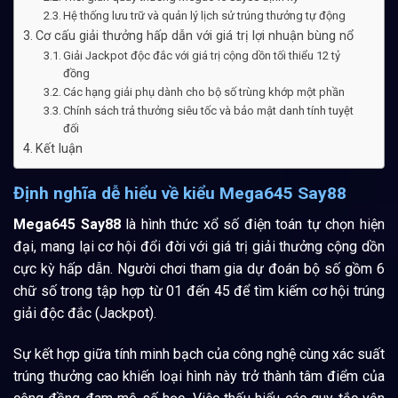
Hệ thống lưu trữ và quản lý lịch sử trúng thưởng tự động
Cơ cấu giải thưởng hấp dẫn với giá trị lợi nhuận bùng nổ
Giải Jackpot độc đắc với giá trị cộng dồn tối thiểu 12 tỷ
đồng
Các hạng giải phụ dành cho bộ số trùng khớp một phần
Chính sách trả thưởng siêu tốc và bảo mật danh tính tuyệt
đối
Kết luận
Định nghĩa dễ hiểu về kiểu Mega645 Say88
Mega645 Say88
là hình thức xổ số điện toán tự chọn hiện
đại, mang lại cơ hội đổi đời với giá trị giải thưởng cộng dồn
cực kỳ hấp dẫn. Người chơi tham gia dự đoán bộ số gồm 6
chữ số trong tập hợp từ 01 đến 45 để tìm kiếm cơ hội trúng
giải độc đắc (Jackpot).
Sự kết hợp giữa tính minh bạch của công nghệ cùng xác suất
trúng thưởng cao khiến loại hình này trở thành tâm điểm của