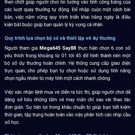
then chốt giúp người chơi tin tưởng vào tính công bằng của
các lượt quay thưởng tự động. Để nhập cuộc một cách bài
bản, việc nắm vững quy trình triển khai hằng ngày là điều
kiện bắt buộc giúp bạn quản lý kỳ vọng cá nhân.
Quy trình lựa chọn bộ số và thiết lập vé dự thưởng
Người tham gia
Mega645 Say88
thực hiện chọn 6 con số
yêu thích trong khoảng từ 01 tới 45 để hình thành nên một
bộ số dự thưởng hoàn chỉnh. Hệ thống cung cấp giao diện
trực quan, cho phép bạn tự chọn hoặc sử dụng tính năng
chọn ngẫu nhiên từ máy tính một cách nhanh chóng.
Việc xác nhận lệnh mua vé diễn ra tức thì, giúp người chơi dễ
dàng sở hữu những tấm vé may mắn chỉ sau vài thao tác
đơn giản. Sự tiện lợi trong khâu chuẩn bị giúp bạn tiết kiệm
thời gian, tập trung hoàn toàn vào việc phân tích các nhịp cầu
số học.