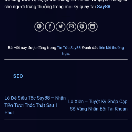
cho người trúng thưởng trong mọi kỳ quay tại
Say88
.
Bài viết này được đăng trong
Tin Tức Say88
. Đánh dấu
liên kết thường
trực
.
SEO
Lô Đề Siêu Tốc Say88 – Nhận
Lô Xiên – Tuyệt Kỹ Ghép Cặp
Tiền Tươi Thóc Thật Sau 1
Số Vàng Nhân Bội Tài Khoản
Phút