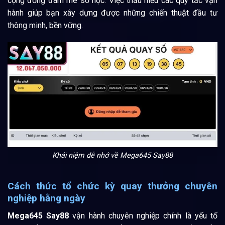
cộng đồng đam mê số học. Việc thấu hiểu các quy tắc vận
hành giúp bạn xây dựng được những chiến thuật đầu tư
thông minh, bền vững.
Khái niệm dễ nhớ về Mega645 Say88
Cách thức tổ chức kỳ quay thưởng chuyên
nghiệp hằng ngày
Mega645 Say88
vận hành chuyên nghiệp chính là yếu tố