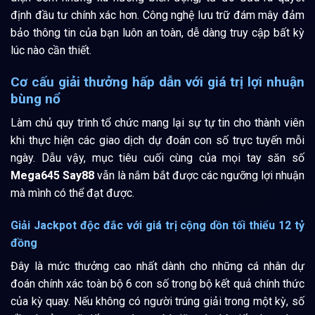
định đầu tư chính xác hơn. Công nghệ lưu trữ đám mây đảm
bảo thông tin của bạn luôn an toàn, dễ dàng truy cập bất kỳ
lúc nào cần thiết.
Cơ cấu giải thưởng hấp dẫn với giá trị lợi nhuận
bùng nổ
Làm chủ quy trình tổ chức mang lại sự tự tin cho thành viên
khi thực hiện các giao dịch dự đoán con số trực tuyến mỗi
ngày. Dẫu vậy, mục tiêu cuối cùng của mọi tay săn số
Mega645 Say88
vẫn là nắm bắt được các ngưỡng lợi nhuận
mà mình có thể đạt được.
Giải Jackpot độc đắc với giá trị cộng dồn tối thiểu 12 tỷ
đồng
Đây là mức thưởng cao nhất dành cho những cá nhân dự
đoán chính xác toàn bộ 6 con số trong bộ kết quả chính thức
của kỳ quay. Nếu không có người trúng giải trong một kỳ, số