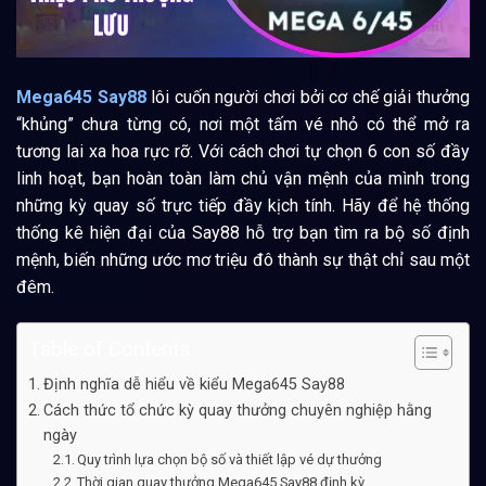
Mega645 Say88
lôi cuốn người chơi bởi cơ chế giải thưởng
“khủng” chưa từng có, nơi một tấm vé nhỏ có thể mở ra
tương lai xa hoa rực rỡ. Với cách chơi tự chọn 6 con số đầy
linh hoạt, bạn hoàn toàn làm chủ vận mệnh của mình trong
những kỳ quay số trực tiếp đầy kịch tính. Hãy để hệ thống
thống kê hiện đại của Say88 hỗ trợ bạn tìm ra bộ số định
mệnh, biến những ước mơ triệu đô thành sự thật chỉ sau một
đêm.
Table of Contents
Định nghĩa dễ hiểu về kiểu Mega645 Say88
Cách thức tổ chức kỳ quay thưởng chuyên nghiệp hằng
ngày
Quy trình lựa chọn bộ số và thiết lập vé dự thưởng
Thời gian quay thưởng Mega645 Say88 định kỳ