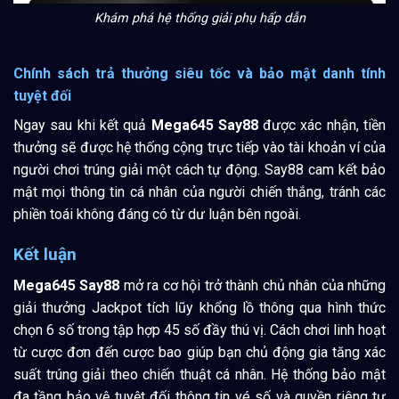
Khám phá hệ thống giải phụ hấp dẫn
Chính sách trả thưởng siêu tốc và bảo mật danh tính
tuyệt đối
Ngay sau khi kết quả
Mega645 Say88
được xác nhận, tiền
thưởng sẽ được hệ thống cộng trực tiếp vào tài khoản ví của
người chơi trúng giải một cách tự động. Say88 cam kết bảo
mật mọi thông tin cá nhân của người chiến thắng, tránh các
phiền toái không đáng có từ dư luận bên ngoài.
Kết luận
Mega645 Say88
mở ra cơ hội trở thành chủ nhân của những
giải thưởng Jackpot tích lũy khổng lồ thông qua hình thức
chọn 6 số trong tập hợp 45 số đầy thú vị. Cách chơi linh hoạt
từ cược đơn đến cược bao giúp bạn chủ động gia tăng xác
suất trúng giải theo chiến thuật cá nhân. Hệ thống bảo mật
đa tầng bảo vệ tuyệt đối thông tin vé số và quyền riêng tư