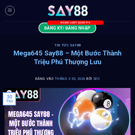
Bỏ
qua
nội
dung
ĐĂNG KÝ/ ĐĂNG NHẬP
TIN TỨC SAY88
Mega645 Say88 – Một Bước Thành
Triệu Phú Thượng Lưu
ĐĂNG VÀO
THÁNG 3 30, 2026
BỞI
SEO
30
Th3